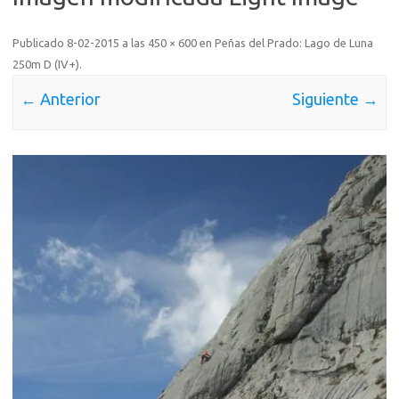
Publicado
8-02-2015
a las
450 × 600
en
Peñas del Prado: Lago de Luna
250m D (IV+)
.
← Anterior
Siguiente →