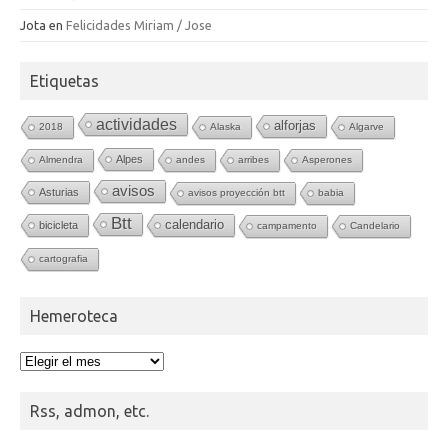
Jota
en
Felicidades Miriam / Jose
Etiquetas
actividades
alforjas
2018
Alaska
Algarve
Alpes
Almendra
andes
arribes
Asperones
avisos
Asturias
avisos proyección btt
babia
Btt
calendario
bicicleta
campamento
Candelario
cartografia
Hemeroteca
Hemeroteca
Rss, admon, etc.