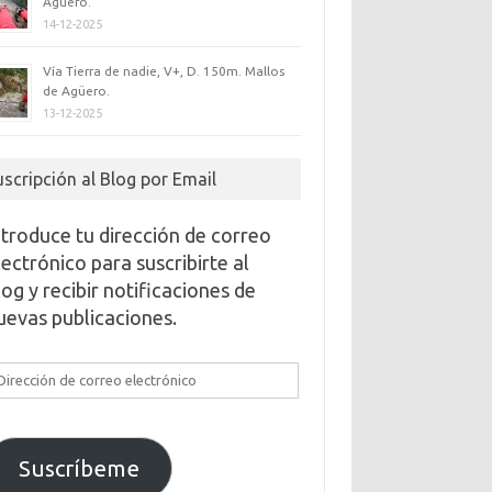
Agüero.
14-12-2025
Vía Tierra de nadie, V+, D. 150m. Mallos
de Agüero.
13-12-2025
uscripción al Blog por Email
ntroduce tu dirección de correo
lectrónico para suscribirte al
log y recibir notificaciones de
uevas publicaciones.
irección
e
orreo
lectrónico
Suscríbeme