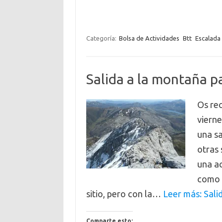
Categoría:
Bolsa de Actividades
Btt
Escalada
Salida a la montaña p
Os re
viern
una sa
otras 
una a
como p
sitio, pero con la…
Leer más: Sali
Comparte esto: