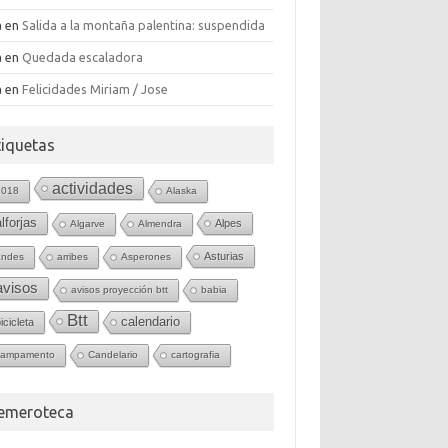
a
en
Salida a la montaña palentina: suspendida
a
en
Quedada escaladora
a
en
Felicidades Miriam / Jose
tiquetas
actividades
2018
Alaska
alforjas
Alpes
Algarve
Almendra
Asturias
andes
arribes
Asperones
avisos
avisos proyección btt
babia
Btt
calendario
icicleta
campamento
Candelario
cartografia
emeroteca