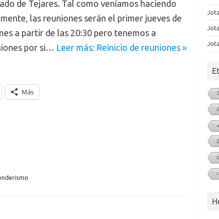
rado de Tejares. Tal como veníamos haciendo
Jot
mente, las reuniones serán el primer jueves de
Jot
es a partir de las 20:30 pero tenemos a
Jot
uniones por si…
Leer más: Reinicio de reuniones »
E
Más
b
enderismo
H