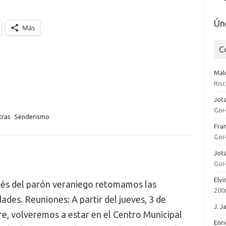
Ún
Más
C
Mal
Risc
Jot
Gord
tras
Senderismo
Fra
Gord
Jot
Gord
Elvi
és del parón veraniego retomamos las
200m
dades. Reuniones: A partir del jueves, 3 de
J. 
e, volveremos a estar en el Centro Municipal
Enr