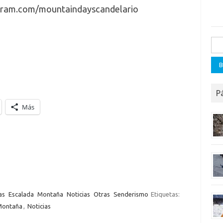
gram.com/mountaindayscandelario
Busc
P
Más
as
Escalada
Montaña
Noticias
Otras
Senderismo
Etiquetas:
Montaña
,
Noticias