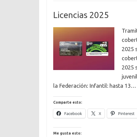
Licencias 2025
Tramit
cobert
2025 s
cobert
2025 
juveni
la Federación: Infantil: hasta 13
Comparte esto:
Facebook
X
Pinterest
Me gusta esto: