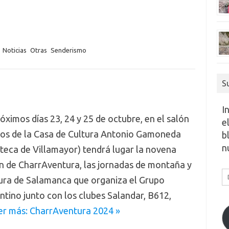
Noticias
Otras
Senderismo
S
I
óximos días 23, 24 y 25 de octubre, en el salón
e
tos de la Casa de Cultura Antonio Gamoneda
b
n
oteca de Villamayor) tendrá lugar la novena
n de CharrAventura, las jornadas de montaña y
D
ura de Salamanca que organiza el Grupo
d
tino junto con los clubes Salandar, B612,
c
er más: CharrAventura 2024 »
e