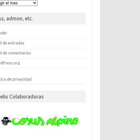
meroteca
ss, admon, etc.
eder
d de entradas
d de comentarios
dPress.org
tica de privacidad
ebs Colaboradoras