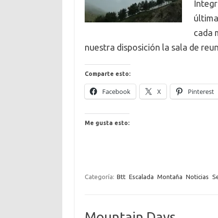
Integ
última
cada m
nuestra disposición la sala de re
Comparte esto:
Facebook
X
Pinterest
Me gusta esto:
Categoría:
Btt
Escalada
Montaña
Noticias
S
Mountain Days