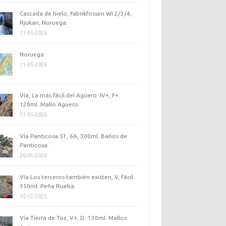
Cascada de hielo, Fabrikfossen WI 2/3/4,
Rjukan, Noruega.
11-05-2026
Noruega
11-05-2026
Vía, La más fácil del Agüero. IV+, F+.
120ml. Mallo Agüero.
11-05-2026
Vía Panticosa 51, 6A, 300ml. Baños de
Panticosa.
26-01-2026
Vía Los terceros también existen, V, Fácil.
350ml. Peña Rueba.
15-12-2025
Vía Tierra de Toz, V+, D. 130ml. Mallos