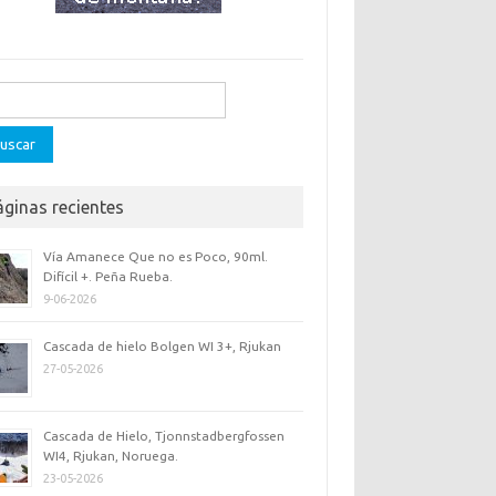
ar:
áginas recientes
Vía Amanece Que no es Poco, 90ml.
Difícil +. Peña Rueba.
9-06-2026
Cascada de hielo Bolgen WI 3+, Rjukan
27-05-2026
Cascada de Hielo, Tjonnstadbergfossen
WI4, Rjukan, Noruega.
23-05-2026