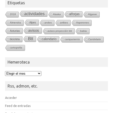
Etiquetas
actividades
alforjas
2018
Alaska
Algarve
Alpes
Almendra
andes
arribes
Asperones
avisos
Asturias
avisos proyección btt
babia
Btt
calendario
bicicleta
campamento
Candelario
cartografia
Hemeroteca
Hemeroteca
Rss, admon, etc.
Acceder
Feed de entradas