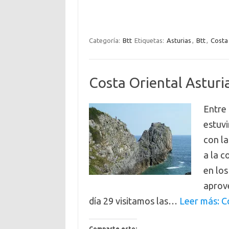
Categoría:
Btt
Etiquetas:
Asturias
,
Btt
,
Costa
Costa Oriental Asturi
Entre 
estuv
con la
a la c
en los
aprov
día 29 visitamos las…
Leer más: C
Comparte esto: