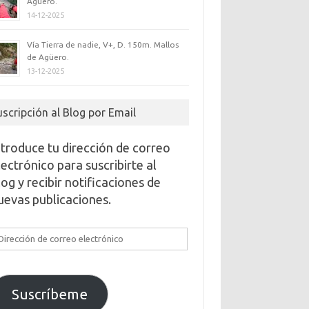
Agüero.
14-12-2025
Vía Tierra de nadie, V+, D. 150m. Mallos
de Agüero.
13-12-2025
uscripción al Blog por Email
ntroduce tu dirección de correo
lectrónico para suscribirte al
log y recibir notificaciones de
uevas publicaciones.
irección
e
orreo
lectrónico
Suscríbeme