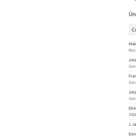
Ún
C
Mal
Risc
Jot
Gord
Fra
Gord
Jot
Gord
Elvi
200m
J. 
Enr