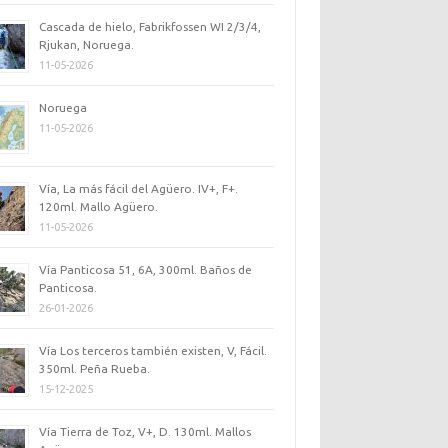
Cascada de hielo, Fabrikfossen WI 2/3/4,
Rjukan, Noruega.
11-05-2026
Noruega
11-05-2026
Vía, La más fácil del Agüero. IV+, F+.
120ml. Mallo Agüero.
11-05-2026
Vía Panticosa 51, 6A, 300ml. Baños de
Panticosa.
26-01-2026
Vía Los terceros también existen, V, Fácil.
350ml. Peña Rueba.
15-12-2025
Vía Tierra de Toz, V+, D. 130ml. Mallos