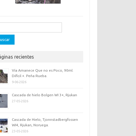
ar:
áginas recientes
Vía Amanece Que no es Poco, 90ml.
Difícil +. Peña Rueba.
9-06-2026
Cascada de hielo Bolgen WI 3+, Rjukan
27-05-2026
Cascada de Hielo, Tjonnstadbergfossen
WI4, Rjukan, Noruega.
23-05-2026