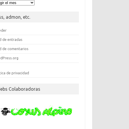
meroteca
ss, admon, etc.
eder
d de entradas
d de comentarios
dPress.org
tica de privacidad
ebs Colaboradoras