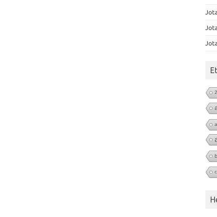
Jot
Jot
Jot
E
b
H