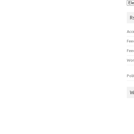
He
R
Acc
Fee
Fee
Wor
Poli
W