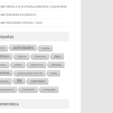
a
en
Salida a la montaña palentina: suspendida
a
en
Quedada escaladora
a
en
Felicidades Miriam / Jose
tiquetas
actividades
2018
Alaska
alforjas
Alpes
Algarve
Almendra
Asturias
andes
arribes
Asperones
avisos
avisos proyección btt
babia
Btt
calendario
icicleta
campamento
Candelario
cartografia
emeroteca