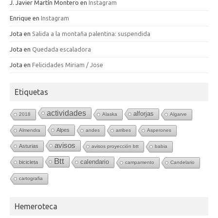
J. Javier Martín Montero
en
Instagram
Enrique
en
Instagram
Jota
en
Salida a la montaña palentina: suspendida
Jota
en
Quedada escaladora
Jota
en
Felicidades Miriam / Jose
Etiquetas
actividades
alforjas
2018
Alaska
Algarve
Alpes
Almendra
andes
arribes
Asperones
avisos
Asturias
avisos proyección btt
babia
Btt
calendario
bicicleta
campamento
Candelario
cartografia
Hemeroteca