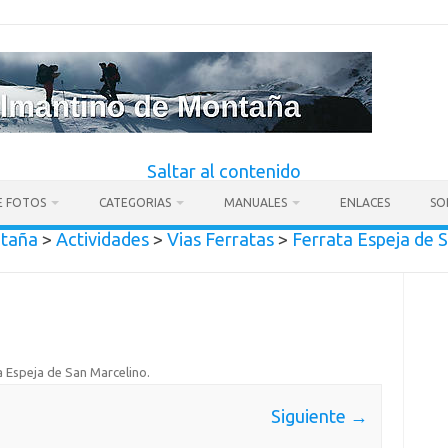
Saltar al contenido
E FOTOS
CATEGORIAS
MANUALES
ENLACES
SO
ntaña
>
Actividades
>
Vias Ferratas
>
Ferrata Espeja de 
a Espeja de San Marcelino
.
Siguiente →