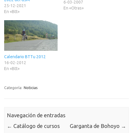
surgiendo nuevas
6-03-2007
25-12-2021
actividades, o se vayan
En «Otras»
En «Btt»
poniendo fecha a aquéllas
que todavía no la tienen, se
irá actualizando este
calendario.¡A disfrutarlas!
Calendario BTTu 2012
16-02-2012
En «Btt»
Categoría:
Noticias
Navegación de entradas
←
Catálogo de cursos
Garganta de Bohoyo
→