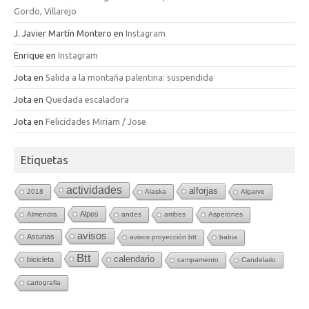
Gordo, Villarejo
J. Javier Martín Montero
en
Instagram
Enrique
en
Instagram
Jota
en
Salida a la montaña palentina: suspendida
Jota
en
Quedada escaladora
Jota
en
Felicidades Miriam / Jose
Etiquetas
actividades
alforjas
2018
Alaska
Algarve
Alpes
Almendra
andes
arribes
Asperones
avisos
Asturias
avisos proyección btt
babia
Btt
calendario
bicicleta
campamento
Candelario
cartografia