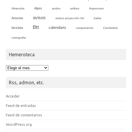
Alpes
Almendra
andes
arribes
Asperones
avisos
Asturias
avisos proyección btt
babia
Btt
calendario
bicicleta
campamento
Candelario
cartografia
Hemeroteca
Hemeroteca
Rss, admon, etc.
Acceder
Feed de entradas
Feed de comentarios
WordPress.org