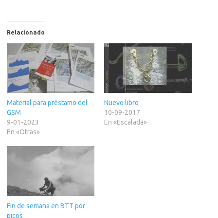
Relacionado
Material para préstamo del
Nuevo libro
GSM
10-09-2017
9-01-2023
En «Escalada»
En «Otras»
Fin de semana en BTT por
picos