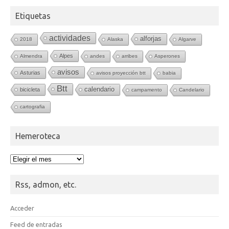
Etiquetas
actividades
alforjas
2018
Alaska
Algarve
Alpes
Almendra
andes
arribes
Asperones
avisos
Asturias
avisos proyección btt
babia
Btt
calendario
bicicleta
campamento
Candelario
cartografia
Hemeroteca
Hemeroteca
Rss, admon, etc.
Acceder
Feed de entradas