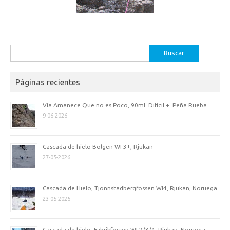
Buscar:
Páginas recientes
Vía Amanece Que no es Poco, 90ml. Difícil +. Peña Rueba.
9-06-2026
Cascada de hielo Bolgen WI 3+, Rjukan
27-05-2026
Cascada de Hielo, Tjonnstadbergfossen WI4, Rjukan, Noruega.
23-05-2026
Cascada de hielo, Fabrikfossen WI 2/3/4, Rjukan, Noruega.