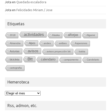
Jota
en
Quedada escaladora
Jota
en
Felicidades Miriam / Jose
Etiquetas
actividades
alforjas
2018
Alaska
Algarve
Alpes
Almendra
andes
arribes
Asperones
avisos
Asturias
avisos proyección btt
babia
Btt
calendario
bicicleta
campamento
Candelario
cartografia
Hemeroteca
Hemeroteca
Rss, admon, etc.