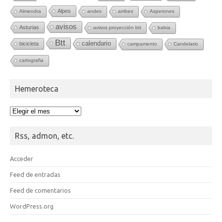
Alpes
Almendra
andes
arribes
Asperones
avisos
Asturias
avisos proyección btt
babia
Btt
calendario
bicicleta
campamento
Candelario
cartografia
Hemeroteca
Hemeroteca
Rss, admon, etc.
Acceder
Feed de entradas
Feed de comentarios
WordPress.org