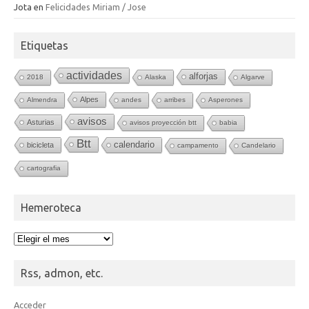
Jota
en
Felicidades Miriam / Jose
Etiquetas
actividades
alforjas
2018
Alaska
Algarve
Alpes
Almendra
andes
arribes
Asperones
avisos
Asturias
avisos proyección btt
babia
Btt
calendario
bicicleta
campamento
Candelario
cartografia
Hemeroteca
Hemeroteca
Rss, admon, etc.
Acceder