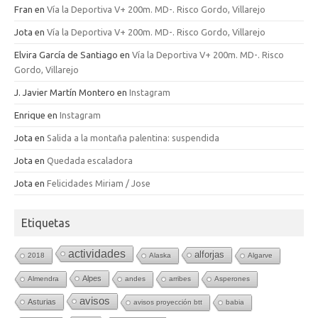
Fran
en
Vía la Deportiva V+ 200m. MD-. Risco Gordo, Villarejo
Jota
en
Vía la Deportiva V+ 200m. MD-. Risco Gordo, Villarejo
Elvira García de Santiago
en
Vía la Deportiva V+ 200m. MD-. Risco
Gordo, Villarejo
J. Javier Martín Montero
en
Instagram
Enrique
en
Instagram
Jota
en
Salida a la montaña palentina: suspendida
Jota
en
Quedada escaladora
Jota
en
Felicidades Miriam / Jose
Etiquetas
actividades
alforjas
2018
Alaska
Algarve
Alpes
Almendra
andes
arribes
Asperones
avisos
Asturias
avisos proyección btt
babia