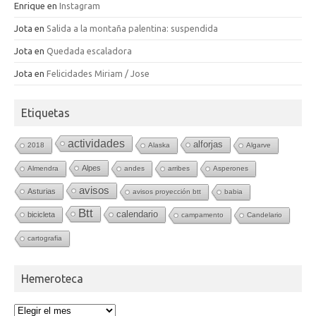
Enrique
en
Instagram
Jota
en
Salida a la montaña palentina: suspendida
Jota
en
Quedada escaladora
Jota
en
Felicidades Miriam / Jose
Etiquetas
actividades
alforjas
2018
Alaska
Algarve
Alpes
Almendra
andes
arribes
Asperones
avisos
Asturias
avisos proyección btt
babia
Btt
calendario
bicicleta
campamento
Candelario
cartografia
Hemeroteca
Hemeroteca