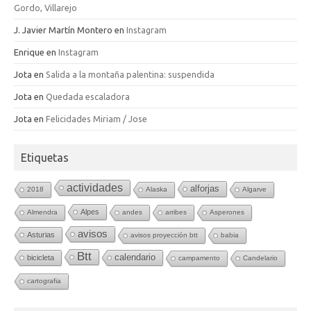
Gordo, Villarejo
J. Javier Martín Montero
en
Instagram
Enrique
en
Instagram
Jota
en
Salida a la montaña palentina: suspendida
Jota
en
Quedada escaladora
Jota
en
Felicidades Miriam / Jose
Etiquetas
actividades
alforjas
2018
Alaska
Algarve
Alpes
Almendra
andes
arribes
Asperones
avisos
Asturias
avisos proyección btt
babia
Btt
calendario
bicicleta
campamento
Candelario
cartografia