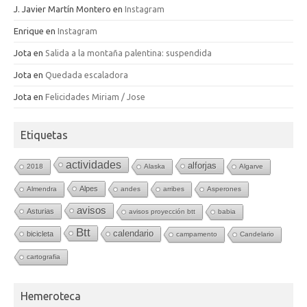
J. Javier Martín Montero
en
Instagram
Enrique
en
Instagram
Jota
en
Salida a la montaña palentina: suspendida
Jota
en
Quedada escaladora
Jota
en
Felicidades Miriam / Jose
Etiquetas
actividades
alforjas
2018
Alaska
Algarve
Alpes
Almendra
andes
arribes
Asperones
avisos
Asturias
avisos proyección btt
babia
Btt
calendario
bicicleta
campamento
Candelario
cartografia
Hemeroteca