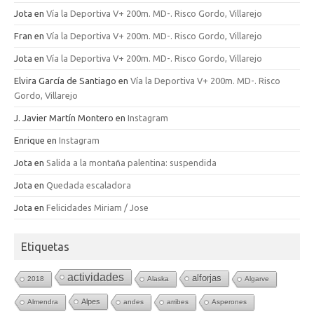
Jota
en
Vía la Deportiva V+ 200m. MD-. Risco Gordo, Villarejo
Fran
en
Vía la Deportiva V+ 200m. MD-. Risco Gordo, Villarejo
Jota
en
Vía la Deportiva V+ 200m. MD-. Risco Gordo, Villarejo
Elvira García de Santiago
en
Vía la Deportiva V+ 200m. MD-. Risco
Gordo, Villarejo
J. Javier Martín Montero
en
Instagram
Enrique
en
Instagram
Jota
en
Salida a la montaña palentina: suspendida
Jota
en
Quedada escaladora
Jota
en
Felicidades Miriam / Jose
Etiquetas
actividades
alforjas
2018
Alaska
Algarve
Alpes
Almendra
andes
arribes
Asperones