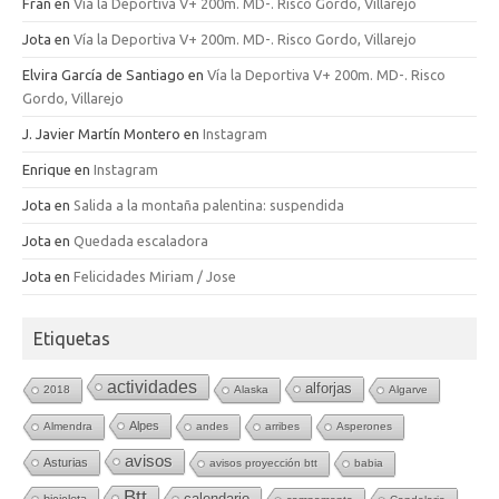
Fran
en
Vía la Deportiva V+ 200m. MD-. Risco Gordo, Villarejo
Jota
en
Vía la Deportiva V+ 200m. MD-. Risco Gordo, Villarejo
Elvira García de Santiago
en
Vía la Deportiva V+ 200m. MD-. Risco
Gordo, Villarejo
J. Javier Martín Montero
en
Instagram
Enrique
en
Instagram
Jota
en
Salida a la montaña palentina: suspendida
Jota
en
Quedada escaladora
Jota
en
Felicidades Miriam / Jose
Etiquetas
actividades
alforjas
2018
Alaska
Algarve
Alpes
Almendra
andes
arribes
Asperones
avisos
Asturias
avisos proyección btt
babia
Btt
calendario
bicicleta