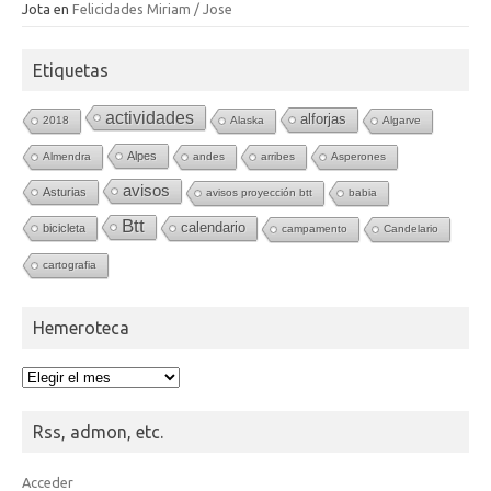
Jota
en
Felicidades Miriam / Jose
Etiquetas
actividades
alforjas
2018
Alaska
Algarve
Alpes
Almendra
andes
arribes
Asperones
avisos
Asturias
avisos proyección btt
babia
Btt
calendario
bicicleta
campamento
Candelario
cartografia
Hemeroteca
Hemeroteca
Rss, admon, etc.
Acceder