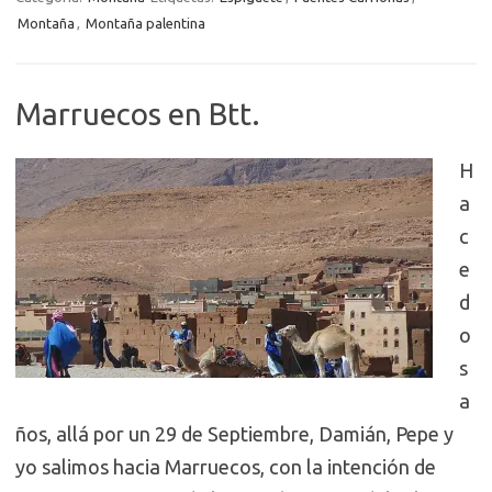
Montaña
,
Montaña palentina
Marruecos en Btt.
H
a
c
e
d
o
s
a
ños, allá por un 29 de Septiembre, Damián, Pepe y
yo salimos hacia Marruecos, con la intención de