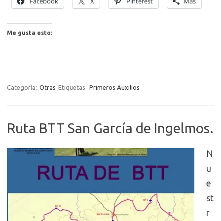
Facebook
X
Pinterest
Más
Me gusta esto:
Categoría:
Otras
Etiquetas:
Primeros Auxilios
Ruta BTT San García de Ingelmos.
N
u
e
st
r