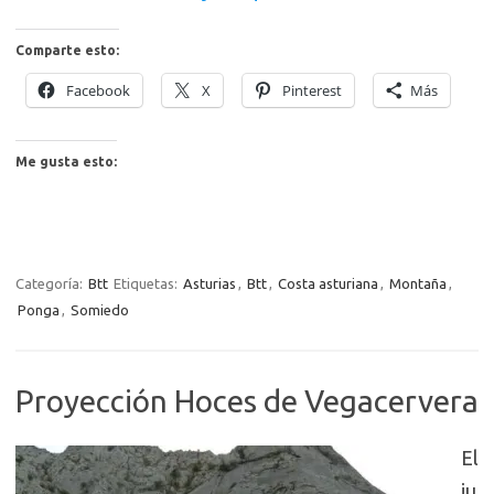
Comparte esto:
Facebook
X
Pinterest
Más
Me gusta esto:
Categoría:
Btt
Etiquetas:
Asturias
,
Btt
,
Costa asturiana
,
Montaña
,
Ponga
,
Somiedo
Proyección Hoces de Vegacervera
El
ju