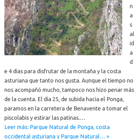
n
a
s
al
id
a
d
e 4 días para disfrutar de la montaña y la costa
asturiana que tanto nos gusta. Aunque el tiempo no
nos acompañó mucho, tampoco nos hizo penar más
de la cuenta. El día 25, de subida hacia el Ponga,
paramos en la carretera de Benavente a tomar el
piscolabis y estirar las patinas.…
Leer más: Parque Natural de Ponga, costa
occidental asturiana y Parque Natural… »