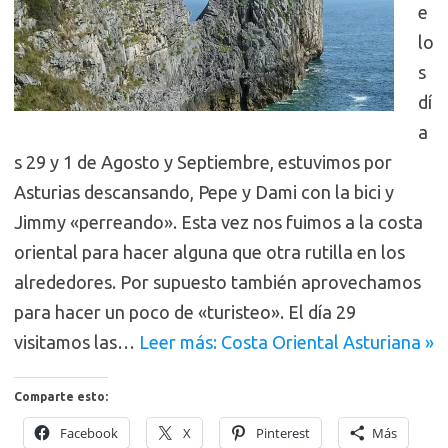
e
lo
s
dí
a
s 29 y 1 de Agosto y Septiembre, estuvimos por
Asturias descansando, Pepe y Dami con la bici y
Jimmy «perreando». Esta vez nos fuimos a la costa
oriental para hacer alguna que otra rutilla en los
alrededores. Por supuesto también aprovechamos
para hacer un poco de «turisteo». El día 29
visitamos las…
Leer más: Costa Oriental Asturiana »
Comparte esto:
Facebook
X
Pinterest
Más