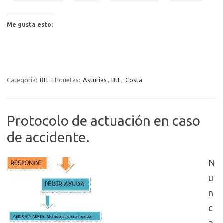
Me gusta esto:
Categoría:
Btt
Etiquetas:
Asturias
,
Btt
,
Costa
Protocolo de actuación en caso
de accidente.
N
u
n
c
a