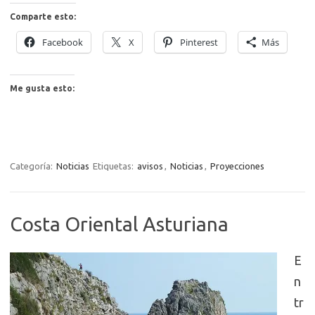
Comparte esto:
Facebook
X
Pinterest
Más
Me gusta esto:
Categoría:
Noticias
Etiquetas:
avisos
,
Noticias
,
Proyecciones
Costa Oriental Asturiana
E
n
tr