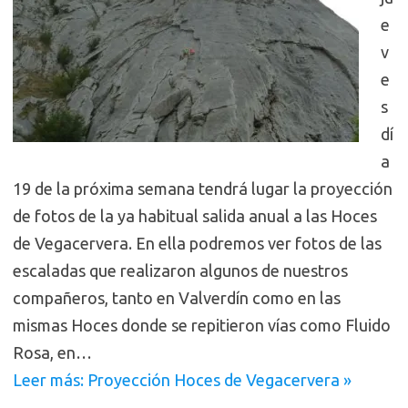
e
v
e
s
dí
a
19 de la próxima semana tendrá lugar la proyección
de fotos de la ya habitual salida anual a las Hoces
de Vegacervera. En ella podremos ver fotos de las
escaladas que realizaron algunos de nuestros
compañeros, tanto en Valverdín como en las
mismas Hoces donde se repitieron vías como Fluido
Rosa, en…
Leer más: Proyección Hoces de Vegacervera »