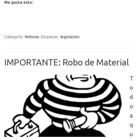
Me gusta esto:
Categoría:
Noticias
Etiquetas:
legislación
IMPORTANTE: Robo de Material
T
o
d
o
a
q
u