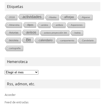
Etiquetas
actividades
alforjas
2018
Alaska
Algarve
Alpes
Almendra
andes
arribes
Asperones
avisos
Asturias
avisos proyección btt
babia
Btt
calendario
bicicleta
campamento
Candelario
cartografia
Hemeroteca
Hemeroteca
Rss, admon, etc.
Acceder
Feed de entradas