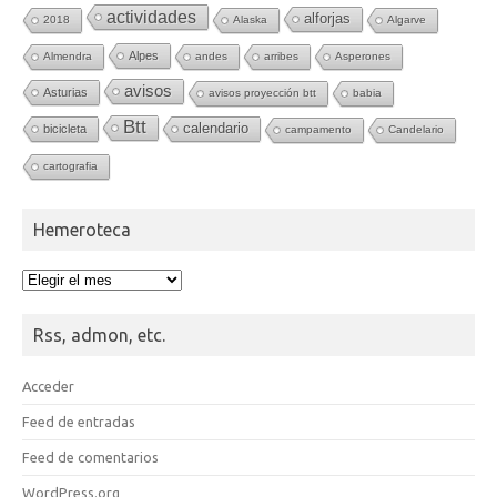
actividades
alforjas
2018
Alaska
Algarve
Alpes
Almendra
andes
arribes
Asperones
avisos
Asturias
avisos proyección btt
babia
Btt
calendario
bicicleta
campamento
Candelario
cartografia
Hemeroteca
Hemeroteca
Rss, admon, etc.
Acceder
Feed de entradas
Feed de comentarios
WordPress.org