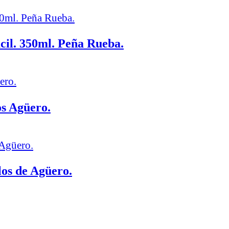
ácil. 350ml. Peña Rueba.
os Agüero.
los de Agüero.