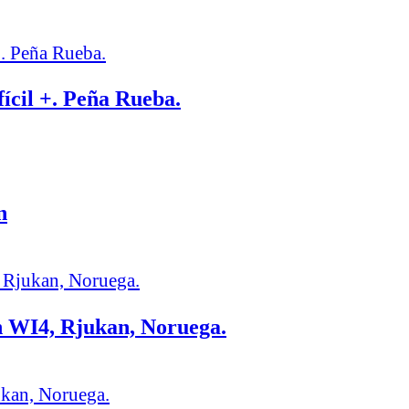
ícil +. Peña Rueba.
n
n WI4, Rjukan, Noruega.