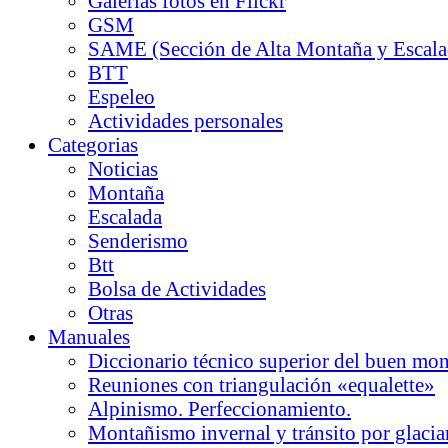
Galerias fotos en Flickr
GSM
SAME (Sección de Alta Montaña y Escala
BTT
Espeleo
Actividades personales
Categorias
Noticias
Montaña
Escalada
Senderismo
Btt
Bolsa de Actividades
Otras
Manuales
Diccionario técnico superior del buen mo
Reuniones con triangulación «equalette»
Alpinismo. Perfeccionamiento.
Montañismo invernal y tránsito por glacia