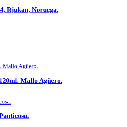
/4, Rjukan, Noruega.
 120ml. Mallo Agüero.
Panticosa.