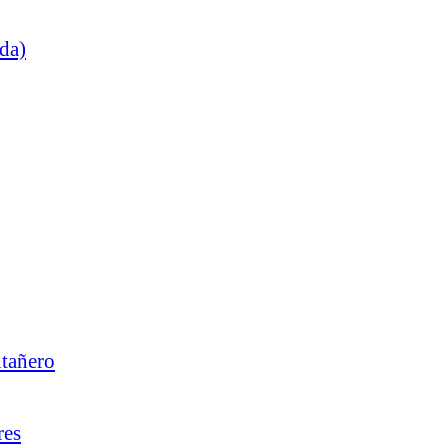
da)
ntañero
res