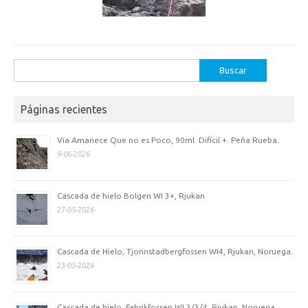
Buscar:
Páginas recientes
Vía Amanece Que no es Poco, 90ml. Difícil +. Peña Rueba.
9-06-2026
Cascada de hielo Bolgen WI 3+, Rjukan
27-05-2026
Cascada de Hielo, Tjonnstadbergfossen WI4, Rjukan, Noruega.
23-05-2026
Cascada de hielo, Fabrikfossen WI 2/3/4, Rjukan, Noruega.