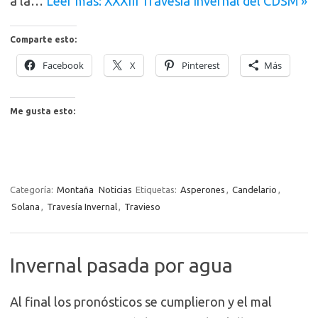
a la…
Leer más: XXXIII Travesía Invernal del CDSM »
Comparte esto:
Facebook
X
Pinterest
Más
Me gusta esto:
Categoría:
Montaña
Noticias
Etiquetas:
Asperones
,
Candelario
,
Solana
,
Travesía Invernal
,
Travieso
Invernal pasada por agua
Al final los pronósticos se cumplieron y el mal