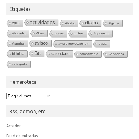
Etiquetas
actividades
alforjas
2018
Alaska
Algarve
Alpes
Almendra
andes
arribes
Asperones
avisos
Asturias
avisos proyección btt
babia
Btt
calendario
bicicleta
campamento
Candelario
cartografia
Hemeroteca
Hemeroteca
Rss, admon, etc.
Acceder
Feed de entradas