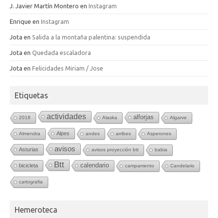
J. Javier Martín Montero
en
Instagram
Enrique
en
Instagram
Jota
en
Salida a la montaña palentina: suspendida
Jota
en
Quedada escaladora
Jota
en
Felicidades Miriam / Jose
Etiquetas
actividades
alforjas
2018
Alaska
Algarve
Alpes
Almendra
andes
arribes
Asperones
avisos
Asturias
avisos proyección btt
babia
Btt
calendario
bicicleta
campamento
Candelario
cartografia
Hemeroteca