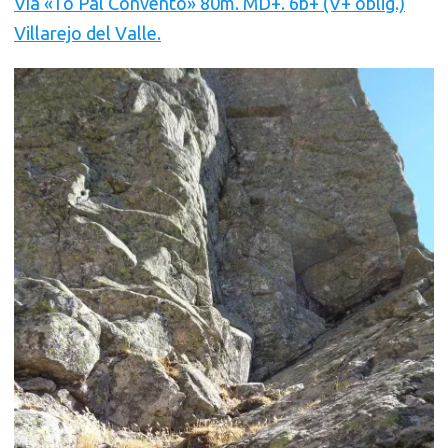
Vía «To Pal Convento» 80m. MD+. 6b+ (V+ oblig.)
Villarejo del Valle.